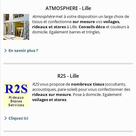
ATMOSPHERE - Lille
Atmosphère
met à votre disposition un large choix de
tissus et confectionne
sur mesure
vos
voilages,
rideaux et stores
à Lille.
Conseils déco
et couleurs à
domicile. Egalement barres et tringles.
En savoir plus ?
R2S - Lille
R2S
vous propose de
nombreux tissus
(occultants,
accoustiques, pare-soleil) pour vous confectionner des
rideaux sur mesure
. Pose à domicile. Egalement
voilages et stores
.
Cliquez ici